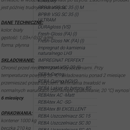
kolorowy
jest później trudny do usunięcia.
BPB® VSG SC 35 (I) M
BPB® VSG SC 35 (I)
ULTRAM
DANE TECHNICZNE:
DURAgloss (VS)
kolor: biały
Fresh-Gloss (FA) (I)
gęstość: 1,03+/-0,02 g/ml
Fresh-Gloss NK (FA) (I)
forma: płynna
Impregnat do kamienia
naturalnego LH3
SKŁADOWANIE:
IMPREGNAT PERFEKT
Impregnat VSG 20 (I)
Chronić przed mrozem i zanieczyszczeniami. Przy
REBA-Curing
temperaturze powyżej 30 °C i składowaniu ponad 2 miesiące
REBA Curing NOVO
przemieszać przed użyciem. Minimalna trwałość w
REBA Lakier do betonu BS
normalnych warunkach (zamknięte opakowanie, 20 °C) wynosi
REBAtex AC -Matt
6 miesięcy
.
REBAtex AC -SG-
REBAtex BI EXCELLENT
OPAKOWANIA:
REBA Uszczelniacz SC 15
kontener 1000 kg
REBA Uszczelniacz SC 30
beczka 210 kg
REBA Uszczelniacz SC 40