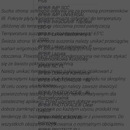
Plus
BPB® IMP SCC
Sucha strona: schnięcie odbywa się za pomocą promienników
BPB® IMP UNIVERSAL
IR. Pokryte płyty/kamienie muszą ostygnąć do temperatury
BPB® IntraDuro® TopSeal
zbliżonej do temperatury otoczenia przed paletyzacją.
LEC-V
Temperatura suszenia nie może przekraczać 65°C.
BPB® Lakier Bezbarwny L
2000
Świeża strona: W komorze suszenia należy unikać przeciągów,
BPB® Lakier naprawczy P
wahań wilgotności i silnie zmieniających się temperatur
BPB® Lazura
otoczenia. Powstająca woda kondensacyjna nie może stykać
krzemionkowa Kolorowy
się ze świeżo pokrytą powierzchnią.
BPB® NC PL
Należy unikać hermetycznego pakowania opakowań z
BPB® Ochrona Kamienia
zamkniętymi kapturami i/lub foliami ze względu na skropliny.
BPB® PHOTOFACE® - BL
kolorowy
W celu oceny efektu końcowego należy zawsze stworzyć
BPB® PHOTOFACE® - BL
powierzchnię testową na podłożu reprezentatywnym dla
Rozcieńczalnik
ostatecznej aplikacji. Przed użyciem dobrze wymieszać i
BPB® PHOTOFACE® Clear
dobrze zamknąć pojemnik po każdym użyciu; produkt ma
Liquid
tendencję do tworzenia skórki w kontakcie z powietrzem. Do
BPB® PRODESIGN BL
kolorowy
wszystkich obszarów użytkowania o normalnym obciążeniu
BPB® PROTECT SI L