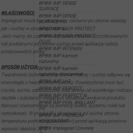
BPB® IMP DENSE
SURFACE
WŁAŚCIWOŚCI:
BPB® IMP DENSE
Impregnat może być stosowany zarówno po stronie świeżej,
SURFACE FS
jak i suchej w produkcji betonu.
BPB® IMP EASY PROTECT
BPB® IMP EASY PROTECT
Jeśli mamy do czynienia z powierzchniami szczotkowanymi
PLUS
lub poddanymi procesowi curligu przed aplikacją należy
BPB® IMP INTENSIV
przeprowadzić próby .
BPB® IMP kamień
naturalny
SPOSÓB UŻYCIA:
BPB® IMP kamień
naturalny Koncentrat
Twardnienie (schnięcie) na stronie mokrej i suchej odbywa się
BPB® IMP LH3
równolegle z twardnieniem betonu. Powierzchnia musi być
BPB® IMP PERFECT
czysta, sucha, odtłuszczona oraz wolna od wszelkiego rodzaju
BPB® IMP PERFECT N
resztek i substancji mogących utrudniać wnikanie produktu.
BPB® IMP PERL BRILLANT
Nanosić równomiernie za pomocą wałka, systemu rolek lub
(H)
natryskiwać. W przypadku stosowania po suchej stronie,
BPB® IMP PREMIUM
temperatura podłoża (powierzchni) przed aplikacją powinna
KONCENTRAT
BPB® Impregnat Concrete
wynosić idealnie 20°C.