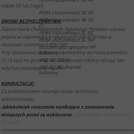
(I)
hobok 20 lub 5 kg
REBA Uszczelniacz SC 50
REBA Uszczelniacz SK 30
ŚRODKI BEZPIECZEŃSTWA:
(I)
Zobacz Karta Charakterystyki Substancji. Produktu używać
REBA Uszczelniacz SL SG
jedynie w odpowiednich rękawicach (EN 374) oraz w
REBA Uszczelniacz SL SM
okularach ochronnych (EN 166)
Uszczelniacz specjalny HP
Przy stosowaniu zadbać o odpowiednią wymianę powietrza
kolorowy
VSG SC 200 (I)
(5-15 razy na godzinę) lub zastosować lokalny odciąg. Nie
VSG SC 35 ultramat
wdychać powstającej mgiełki.
kolorowy
KONSULTACJE:
Za pośrednictwem naszego działu techniczno-
wdrożeniowego.
Jakiekolwiek roszczenia wynikające z zastosowania
niniejszych porad są wykluczone.
/08/22/REBA Uszczelniacz
SC 40 (I)
2023-04-24 11:33:59