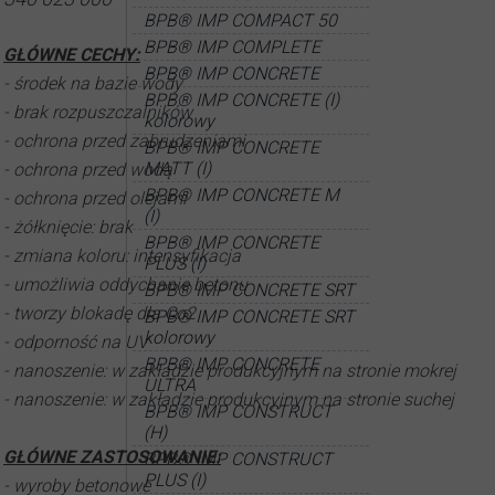
BPB® IMP COMPACT 50
BPB® IMP COMPLETE
GŁÓWNE CECHY:
BPB® IMP CONCRETE
- środek na bazie wody
BPB® IMP CONCRETE (I)
- brak rozpuszczalników
kolorowy
- ochrona przed zabrudzeniami
BPB® IMP CONCRETE
MATT (I)
- ochrona przed wodą
BPB® IMP CONCRETE M
- ochrona przed olejami
(I)
- żółknięcie: brak
BPB® IMP CONCRETE
- zmiana koloru: intensyfikacja
PLUS (I)
- umożliwia oddychanie betonu
BPB® IMP CONCRETE SRT
- tworzy blokadę dla Co2
BPB® IMP CONCRETE SRT
kolorowy
- odporność na UV
BPB® IMP CONCRETE
- nanoszenie: w zakładzie produkcyjnym na stronie mokrej
ULTRA
- nanoszenie: w zakładzie produkcyjnym na stronie suchej
BPB® IMP CONSTRUCT
(H)
GŁÓWNE ZASTOSOWANIE:
BPB® IMP CONSTRUCT
PLUS (I)
- wyroby betonowe