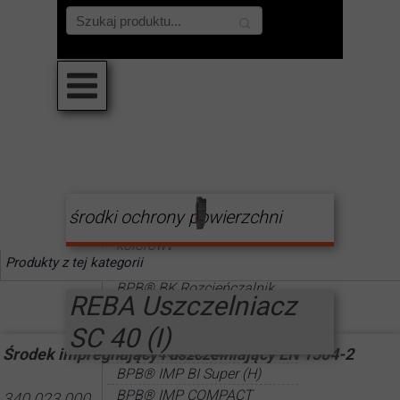
środki ochrony powierzchni
BPB® Bejca do betonu
kolorowy
Produkty z tej kategorii
BPB® BK kolorowy
BPB® BK Rozcieńczalnik
REBA Uszczelniacz
BPB® BL kolorowy
SC 40 (I)
BPB® BL Rozcieńczalnik
BPB® ECO Defrost
Środek impregnujący i uszczelniający EN 1504-2
BPB® IMP BI Super (H)
BPB® IMP COMPACT
340 023 000