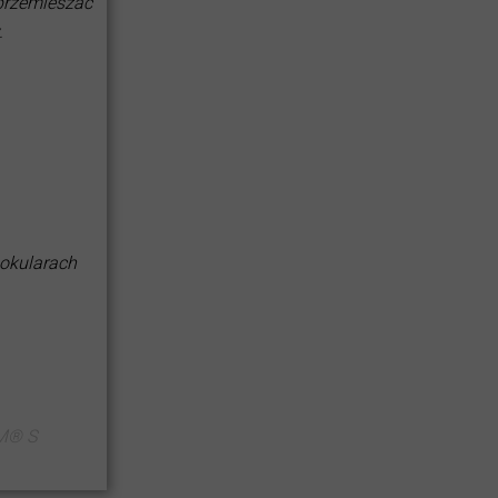
 przemieszać
.
 okularach
M® S