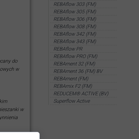
REBAflow 303 (FM)
REBAflow 305 (FM)
REBAflow 306 (FM)
REBAflow 308 (FM)
════════════
REBAflow 342 (FM)
REBAflow 343 (FM)
REBAflow PR
REBAflow PRO (FM)
ecany do
REBAment 32 (FM)
onowych w
REBAment 36 (FM) BV
REBAment (FM)
REBAmix F2 (FM)
REDUCEM® ACTIVE (BV)
Superflow Active
skim
mieszanki w
ynnienia