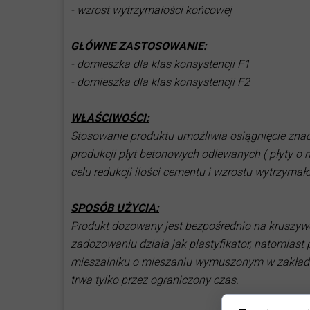
- wzrost wytrzymałości końcowej
środki czyszczące
porównanie fa
środki do betonów wymywan
product compa
GŁÓWNE ZASTOSOWANIE:
środki ochrony powierzchni
- domieszka dla klas konsystencji F1
═════════
- domieszka dla klas konsystencji F2
═══════════════════
WŁAŚCIWOŚCI:
Stosowanie produktu umożliwia osiągnięcie znacz
produkcji płyt betonowych odlewanych ( płyty o 
celu redukcji ilości cementu i wzrostu wytrzymało
SPOSÓB UŻYCIA:
Produkt dozowany jest bezpośrednio na kruszywo.
zadozowaniu działa jak plastyfikator, natomiast
mieszalniku o mieszaniu wymuszonym w zakładach
trwa tylko przez ograniczony czas.