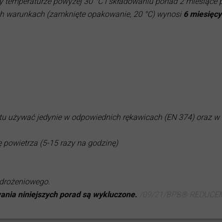
y temperaturze powyżej 30 °C i składowaniu ponad 2 miesiące
ch warunkach (zamknięte opakowanie, 20 °C) wynosi
6 miesięcy
ktu używać jedynie w odpowiednich rękawicach (EN 374) oraz w
powietrza (5-15 razy na godzinę)
wdrożeniowego.
ania niniejszych porad są wykluczone.
/09/21/BPB® REDUCE