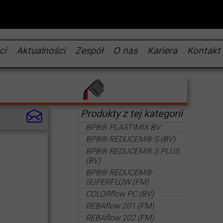
ci
Aktualności
Zespół
O nas
Kariera
Kontakt
Produkty z tej kategorii
BPB® PLASTIMIX BV
BPB® REDUCEM® S (BV)
BPB® REDUCEM® S PLUS
(BV)
BPB® REDUCEM®
SUPERFLOW (FM)
COLORflow PC (BV)
REBAflow 201 (FM)
REBAflow 202 (FM)