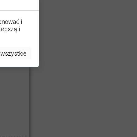
ecany do
onowych w
jonować i
lepszą i
 wszystkie