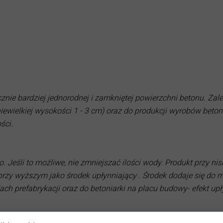
rb płynnych ProDesign
ych
rison
═════════════════════════════════════════════
══════════════════
nie bardziej jednorodnej i zamkniętej powierzchni betonu. Zal
niewielkiej wysokości 1 - 3 cm) oraz do produkcji wyrobów bet
ści.
 Jeśli to możliwe, nie zmniejszać ilości wody. Produkt przy ni
 przy wyższym jako środek upłynniający . Środek dodaje się do 
 prefabrykacji oraz do betoniarki na placu budowy- efekt upł