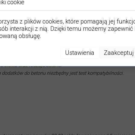
iki cookie
nie bardziej jednorodnej i zamkniętej powierzchni betonu. Zal
niewielkiej wysokości 1 - 3 cm) oraz do produkcji wyrobów bet
ści.
orzysta z plików cookies, które pomagają jej funkc
sób interakcji z nią. Dzięki temu możemy zapewnić 
zowaną obsługę.
Ustawienia
Zaakceptuj
zenie prób zgodnie z DIN 1045-2 oraz PN EN 206-1.
 efektu oraz rodzaju betonu.
dodatków do betonu niezbędny jest test kompatybilności.