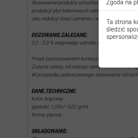
Zgoda na pl
Stosowanie produktu umożliwia osiągnięcie znacz
produkcji płyt betonowych odlewanych ( płyty o 
celu redukcji ilości cementu i wzrostu wytrzymało
Ta strona k
śledzić spo
DOZOWANIE ZALECANE:
spersonali
0,2 - 2,0 % wagowego udziału spoiwa
Przed zastosowaniem konieczne jest przeprowad
Zużycie zależy od rodzaju cementu, oczekiwanego
W przypadku jednoczesnego stosowania różnych 
DANE TECHNICZNE:
kolor: brązowy
gęstość: 1,03+/- 0,02 g/ml
forma: płynna
SKŁADOWANIE: