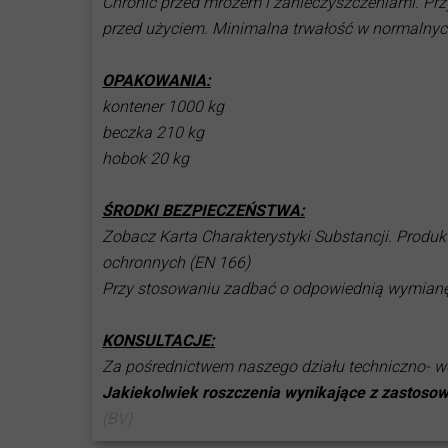
Chronić przed mrozem i zanieczyszczeniami. Prz
przed użyciem. Minimalna trwałość w normalny
OPAKOWANIA:
kontener 1000 kg
beczka 210 kg
hobok 20 kg
ŚRODKI BEZPIECZEŃSTWA:
Zobacz Karta Charakterystyki Substancji. Produ
ochronnych (EN 166)
Przy stosowaniu zadbać o odpowiednią wymianę 
KONSULTACJE:
Za pośrednictwem naszego działu techniczno- 
Jakiekolwiek roszczenia wynikające z zastosow
(BV)
2023-08-25 10:43:46