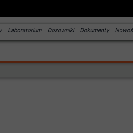
y
Laboratorium
Dozowniki
Dokumenty
Nowoś
produktów
 produktów
B VSG SC 35 (Uszczelniacz VSG SC 35)
B PhotoFace BL (Lazura do betonu PhotoFace)
B BL (Lazura do betonu)
B SV (Specjalny Uszczelniacz do betonu )
B SV DV-I (Specjalny Uszczelniacz do betonu DV-I )
PB BK (Kosmetyka betonowa)
B ProDesign BL (Lazura do Betonu ProDesign)
rb proszkowych REBOxid
gnacyjne
rb płynnych REBAcolor