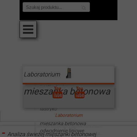
Laboratorium
kamień naturalny
kostka brukowa
mieszanka betonowa
krawężnik
kruszywa
lastryko
Laboratorium
mała architektura
mieszanka betonowa
-
odwodnienie liniowe
Analiza świeżej mieszanki betonowej