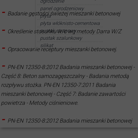
ogrodzenie
panel ogrodzeniowy
-
Badanie gęstości świeżej mieszanki betonowej
płyta
płyta włóknisto-cementowa
-
pustak stropowy
Określenie stosunku w/c wg metody Darra W/Z
pustak szalunkowy
-
silikat
Opracowanie receptury mieszanki betonowej.
-
PN-EN 12350-8:2012 Badania mieszanki betonowej -
Część 8: Beton samozagęszczalny - Badania metodą
rozpływu stożka. PN-EN 12350-7:2011 Badania
mieszanki betonowej - Część 7: Badanie zawartości
powietrza - Metody ciśnieniowe.
-
PN-EN 12350-8:2012 Badania mieszanki betonowej