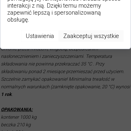
DANE TECHNICZNE:
interakcji z nią. Dzięki temu możemy
kolor: biały
zapewnić lepszą i spersonalizowaną
gęstość: 0,99+/-0,02 g/ml
obsługę.
forma: płynna
Ustawienia
Zaakceptuj wszystkie
SKŁADOWANIE:
Chronić przed mrozem, wilgocią, bezpośrednim
nasłonecznieniem i zanieczyszczeniami. Temperatura
składowania nie powinna przekraczać 35 °C . Przy
składowaniu ponad 2 miesiące przemieszać przed użyciem.
Szczelnie zamykać opakowanie! Minimalna trwałość w
normalnych warunkach (zamknięte opakowanie, 20 °C) wynosi
1 rok
.
OPAKOWANIA:
kontener 1000 kg
beczka 210 kg