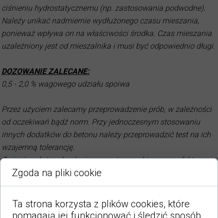
ciśnieniu hydrostatycznemu (np. zastosowania podwodne).
Należy unikać nadmiernie wydłużonego czasu mieszania,
ponieważ wpływa on na właściwości środka. Czas mieszania
uzależniony jest od mieszalnika i musi być odpowiednio długi.
DOZOWANIE ZALECANE:
0,5 - 2,0 % wagowego udziału spoiwa
Przez użyciem zalecamy przeprowadzenie prób, w zależności
od oczekiwań bądź norm. Przy jednoczesnym stosowaniu
innych dodatków do betonu należy przeprowadzić test na ich
wzajemną tolerancję.
Zużycie zależy od rodzaju cementu, oczekiwanego efektu oraz
Zgoda na pliki cookie
rodzaju betonu.
Przed użyciem wymagane jest przeprowadzenie badań
zgodnie z PN EN 206-1 i DIN 1045-2.
Ta strona korzysta z plików cookies, które
pomagają jej funkcjonować i śledzić sposób