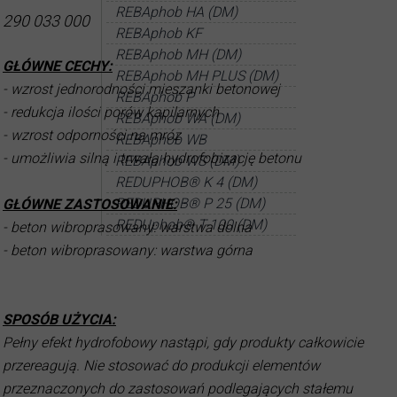
REBAphob HA (DM)
290 033 000
REBAphob KF
REBAphob MH (DM)
GŁÓWNE CECHY:
REBAphob MH PLUS (DM)
- wzrost jednorodności mieszanki betonowej
REBAphob P
- redukcja ilości porów kapilarnych
REBAphob WA (DM)
- wzrost odporności na mróz
REBAphob WB
- umożliwia silną i trwałą hydrofobizację betonu
REBAphob WS (DM)
REDUPHOB® K 4 (DM)
REDUPHOB® P 25 (DM)
GŁÓWNE ZASTOSOWANIE:
REDUphob® T-100 (DM)
- beton wibroprasowany: warstwa dolna
- beton wibroprasowany: warstwa górna
SPOSÓB UŻYCIA:
Pełny efekt hydrofobowy nastąpi, gdy produkty całkowicie
przereagują. Nie stosować do produkcji elementów
przeznaczonych do zastosowań podlegających stałemu