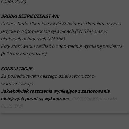
hobok 20 kg
ŚRODKI BEZPIECZEŃSTWA:
Zobacz Karta Charakterystyki Substancji. Produktu używać
jedynie w odpowiednich rękawicach (EN 374) oraz w
okularach ochronnych (EN 166)
Przy stosowaniu zadbać o odpowiednią wymianę powietrza
(5-15 razy na godzinę)
KONSULTACJE:
Za pośrednictwem naszego działu techniczno-
wdrożeniowego.
Jakiekolwiek roszczenia wynikające z zastosowania
niniejszych porad są wykluczone.
/08/22/REBAphob MH
PLUS (DM)
2023-04-25 10:43:01