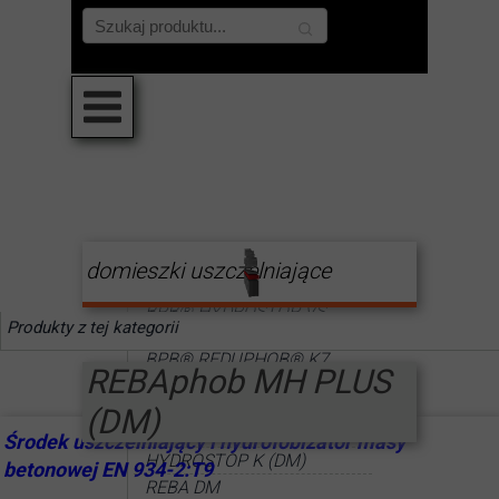
domieszki uszczelniające
BPB® Betophob (DM)
BPB® HYDROSTOP VS
Produkty z tej kategorii
(DM)
BPB® REDUPHOB® K7
REBAphob MH PLUS
(DM)
BPB® TEOS Intensiv
(DM)
ECOplast HD
Środek uszczelniający i hydrofobizator masy
HYDROSTOP K (DM)
betonowej EN 934-2:T9
REBA DM