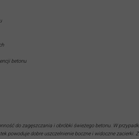
rb płynnych ProDesign
ych
rison
u
═════════════════════════════════════════════
══════════════════
ch
encji betonu
onność do zagęszczania i obróbki świeżego betonu. W przypad
k powoduje dobre uszczelnienie boczne i widoczne zacierki. 