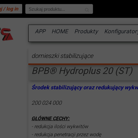
 / log in
APP
HOME
Produkty
Konfigurator
domieszki do jastrychów
konfiguracja 
domieszki napowietrzające
porównywanie
domieszki stabilizujące
domieszki opóźniające
domieszki plastyfikujące
porównanie BP
BPB® Hydroplus 20 (ST)
domieszki przyspieszające
porównanie BP
domieszki stabilizujące
porównanie BP
Środek stabilizujący oraz redukujący wyk
dodatki specjalne
porównanie BP
domieszki upłynniające
porównanie BP
200 024 000
domieszki uszczelniające
porównanie B
farby płynne
porównanie BP
GŁÓWNE CECHY:
farby proszkowe
- redukcja ilości wykwitów
inne środki
porównanie fa
- redukcja penetracji przez wodę
środki antyadhezyjne i pielę
porównanie fa