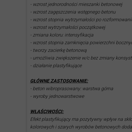
- wzrost jednorodności mieszanki betonowej
środki czyszczące
porównanie fa
- wzrost zagęszczenia wstępnego betonu
środki do betonów wymywan
product compa
- wzrost stopnia wytrzymałości po rozformowani
środki ochrony powierzchni
- wzrost wytrzymałości początkowej
═════════
- zmiana koloru: intensyfikacja
═══════════════════
- wzrost stopnia zamknięcia powierzchni boczny
- tworzy zacierkę betonową
- umożliwia zwiększenie w/c bez zmiany konsyst
- działanie plastyfikujące
GŁÓWNE ZASTOSOWANIE:
- beton wibroprasowany: warstwa górna
- wyroby jednowarstwowe
WŁAŚCIWOŚCI:
Efekt plastyfikujący ma pozytywny wpływ na skł
kolorowych i szarych wyrobów betonowych dodate