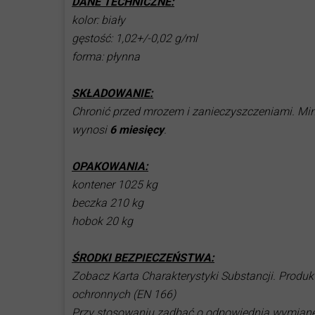
DANE TECHNICZNE:
kolor: biały
gęstość: 1,02+/-0,02 g/ml
forma: płynna
SKŁADOWANIE:
Chronić przed mrozem i zanieczyszczeniami. Mi
wynosi
6 miesięcy
.
OPAKOWANIA:
kontener 1025 kg
beczka 210 kg
hobok 20 kg
ŚRODKI BEZPIECZEŃSTWA:
Zobacz Karta Charakterystyki Substancji. Produ
ochronnych (EN 166)
Przy stosowaniu zadbać o odpowiednią wymianę 