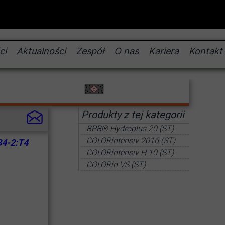
ci
Aktualności
Zespół
O nas
Kariera
Kontakt
Produkty z tej kategorii
BPB® Hydroplus 20 (ST)
COLORintensiv 2016 (ST)
34-2:T4
COLORintensiv H 10 (ST)
COLORin VS (ST)