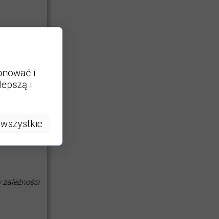
i.
jonować i
lepszą i
ku
Zwiększenie
 wszystkie
 zależności