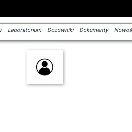
y
Laboratorium
Dozowniki
Dokumenty
Nowoś
produktów
 produktów
B VSG SC 35 (Uszczelniacz VSG SC 35)
B PhotoFace BL (Lazura do betonu PhotoFace)
B BL (Lazura do betonu)
B SV (Specjalny Uszczelniacz do betonu )
B SV DV-I (Specjalny Uszczelniacz do betonu DV-I )
PB BK (Kosmetyka betonowa)
B ProDesign BL (Lazura do Betonu ProDesign)
rb proszkowych REBOxid
gnacyjne
rb płynnych REBAcolor