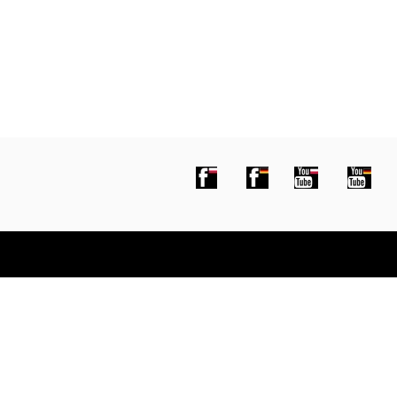
środki czyszczące
porównanie fa
środki do betonów wymywan
product compa
środki ochrony powierzchni
═════════
═══════════════════